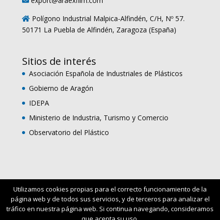
export@araexfilm.com
Polígono Industrial Malpica-Alfindén, C/H, Nº 57.
50171 La Puebla de Alfindén, Zaragoza (España)
Sitios de interés
Asociación Española de Industriales de Plásticos
Gobierno de Aragón
IDEPA
Ministerio de Industria, Turismo y Comercio
Observatorio del Plástico
Utilizamos cookies propias para el correcto funcionamiento de la
página web y de todos sus servicios, y de terceros para analizar el
© 2023 Extrusiones Vinílicas Aragonesas S.L. |
Aviso
tráfico en nuestra página web. Si continua navegando, consideramos
Legal
|
Política de privacidad
|
Política de
que acepta su uso.