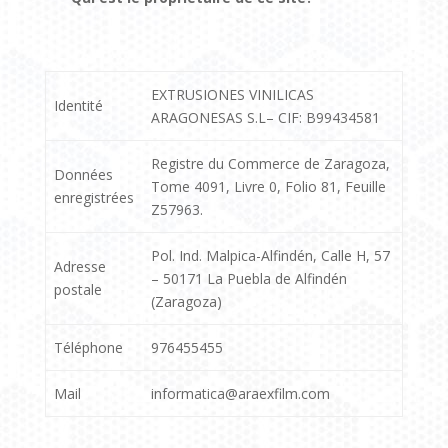
EXTRUSIONES VINILICAS
Identité
ARAGONESAS S.L– CIF: B99434581
Registre du Commerce de Zaragoza,
Données
Tome 4091, Livre 0, Folio 81, Feuille
enregistrées
Z57963.
Pol. Ind. Malpica-Alfindén, Calle H, 57
Adresse
– 50171 La Puebla de Alfindén
postale
(Zaragoza)
Téléphone
976455455
Mail
informatica@araexfilm.com