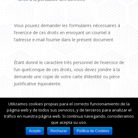
Vous pouvez demander les formulaires nécessaires à
l’exercice de ces droits en envoyant un courriel à
l’adresse e-mail fournie dans le présent document
Étant donné le caractère très personnel de l’exercice de
l’un quelconque de ces droits, vous devez joindre à la
demande une copie de votre carte d’identité ou pièce
justificative équivalente.
Utilizamos cookies propias para el correcto funcionamiento de la
Vous pouvez vous adresser à l’Agence espagnole de
página web y de todos sus servicios, y de terceros para analizar el
protection des données pour obtenir des informations
tráfico en nuestra página web. Si continua navegando, consideramos
complémentaires sur vos droits ou déposer une plainte
que acepta su uso.
auprès de celle-ci, en particulier lorsque vous n’avez
Acepto
Rechazar
Política de Cookies
pas obtenu satisfaction dans l’exercice de vos droits,