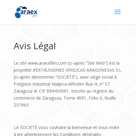
Avis Légal
Le site www.araexfilm.com (ci-après “Site Web”) est la
propriété d’EXTRUSIONES VINILICAS ARAGONESAS S.L
(ci-après dénommée “SOCIÉTÉ”), avec siège social à
Polígono Industrial Malpica-Alfinden Rue H, nº 57
Zaragoza et CIF B99434581. Inscrite au registre du
commerce de Zaragoza, Tome 4091, Folio 0, feuille
Z57963.
LA SOCIETE vous souhaite la bienvenue et vous invite
à lire attentivement les Conditions générales